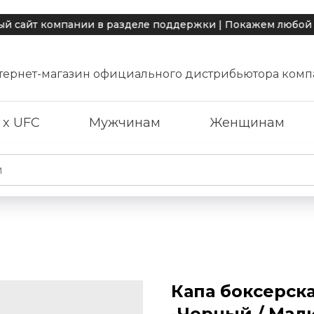
айт компании в разделе поддержки | Покажем любой тов
тернет-магазин официального дистрибьютора комп
 x UFC
Мужчинам
Женщинам
Капа боксерск
-Черный / Мал