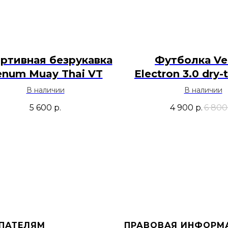
ртивная безрукавка
Футболка V
enum Muay Thai VT
Electron 3.0 dry-
тренировок - 
В наличии
В наличии
5 600
р.
4 900
р.
6 800
ПАТЕЛЯМ
ПРАВОВАЯ ИНФОРМ