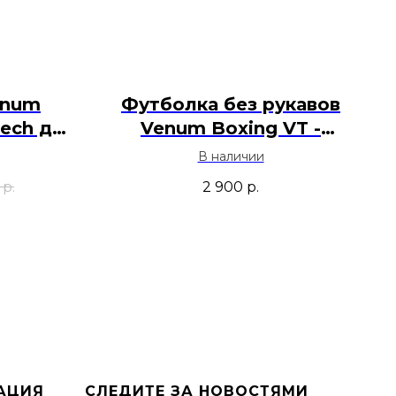
enum
Футболка без рукавов
tech для
Venum Boxing VT -
Песок
Черный
В наличии
р.
2 900
р.
АЦИЯ
СЛЕДИТЕ ЗА НОВОСТЯМИ