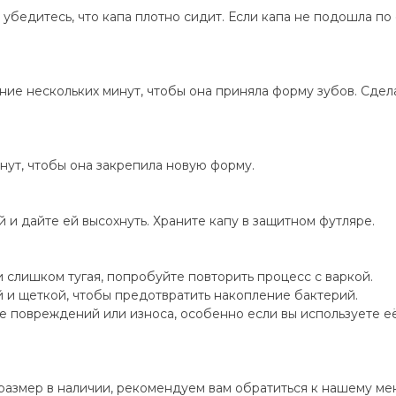
м убедитесь, что капа плотно сидит. Если капа не подошла п
ение нескольких минут, чтобы она приняла форму зубов. Сдел
нут, чтобы она закрепила новую форму.
 и дайте ей высохнуть. Храните капу в защитном футляре.
и слишком тугая, попробуйте повторить процесс с варкой.
й и щеткой, чтобы предотвратить накопление бактерий.
е повреждений или износа, особенно если вы используете её
размер в наличии, рекомендуем вам обратиться к нашему м