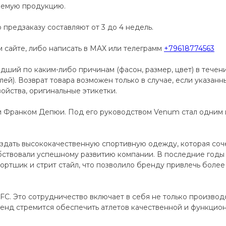
аемую продукцию.
 предзаказу составляют от 3 до 4 недель.
сайте, либо написать в MAX или телеграмм
+79618774563
дший по каким-либо причинам (фасон, размер, цвет) в течен
телей). Возврат товара возможен только в случае, если указан
ойства, оригинальные этикетки.
и Франком Депюи. Под его руководством Venum стал одним
дать высококачественную спортивную одежду, которая сочет
ствовали успешному развитию компании. В последние годы
ортшик и стрит стайл, что позволило бренду привлечь более 
C. Это сотрудничество включает в себя не только производ
енд стремится обеспечить атлетов качественной и функцио