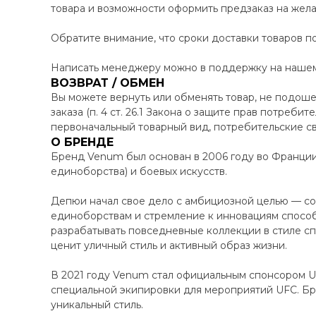
товара и возможности оформить предзаказ на жел
Обратите внимание, что сроки доставки товаров по
Написать менеджеру можно в поддержку на нашем 
ВОЗВРАТ / ОБМЕН
Вы можете вернуть или обменять товар, не подоше
заказа (п. 4 ст. 26.1 Закона о защите прав потреби
первоначальный товарный вид, потребительские св
О БРЕНДЕ
Бренд Venum был основан в 2006 году во Франци
единоборства) и боевых искусств.
Депюи начал свое дело с амбициозной целью — соз
единоборствам и стремление к инновациям способ
разрабатывать повседневные коллекции в стиле сп
ценит уличный стиль и активный образ жизни.
В 2021 году Venum стал официальным спонсором UF
специальной экипировки для мероприятий UFC. Бр
уникальный стиль.