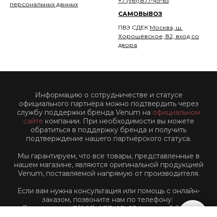
+7 (961) 877-45-63
персональных данных
САМОВЫВОЗ
ПВЗ СДЕК
Москва, ш.
Хорошёвское, 82, вход со
двора
Информацию о сотрудничестве и статусе
официального партнёра можно подтвердить через
службу поддержки бренда Venum на
официальном
сайте
компании. При необходимости вы можете
обратиться в поддержку бренда и получить
подтверждение нашего партнёрского статуса.
Мы гарантируем, что все товары, представленные в
нашем магазине, являются оригинальной продукцией
Venum, поставляемой напрямую от производителя.
Если вам нужна консультация или помощь с онлайн-
заказом, позвоните нам по телефону:
Для звонков:
+7(961)-877-45-63
(пн-пт: с 9:00 до
18:00 по Московскому времени)