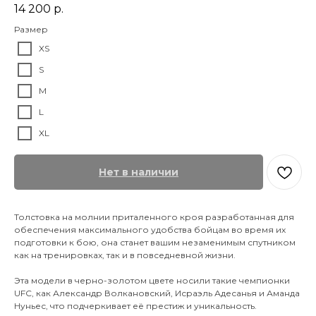
14 200
р.
Размер
XS
S
M
L
XL
Нет в наличии
Толстовка на молнии приталенного кроя разработанная для
обеспечения максимального удобства бойцам во время их
подготовки к бою, она станет вашим незаменимым спутником
как на тренировках, так и в повседневной жизни.
Эта модели в черно-золотом цвете носили такие чемпионки
UFC, как Александр Волкановский, Исраэль Адесанья и Аманда
Нуньес, что подчеркивает её престиж и уникальность.