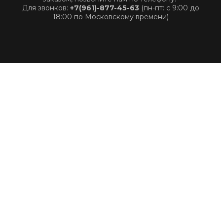
Для звонков:
+7(961)-877-45-63
(пн-пт: с 9:00 до
18:00 по Московскому времени)