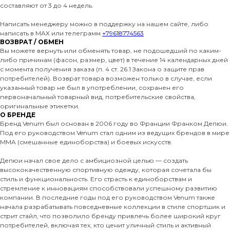
составляют от 3 до 4 недель.
Написать менеджеру можно в поддержку на нашем сайте, либо
написать в MAX или телеграмм
+79618774563
ВОЗВРАТ / ОБМЕН
Вы можете вернуть или обменять товар, не подошедший по каким-
либо причинам (фасон, размер, цвет) в течение 14 календарных дней
с момента получения заказа (п. 4 ст. 26.1 Закона о защите прав
потребителей). Возврат товара возможен только в случае, если
указанный товар не был в употреблении, сохранен его
первоначальный товарный вид, потребительские свойства,
оригинальные этикетки.
О БРЕНДЕ
Бренд Venum был основан в 2006 году во Франции Франком Депюи.
Под его руководством Venum стал одним из ведущих брендов в мире
MMA (смешанные единоборства) и боевых искусств.
Депюи начал свое дело с амбициозной целью — создать
высококачественную спортивную одежду, которая сочетала бы
стиль и функциональность. Его страсть к единоборствам и
стремление к инновациям способствовали успешному развитию
компании. В последние годы под его руководством Venum также
начала разрабатывать повседневные коллекции в стиле спортшик и
стрит стайл, что позволило бренду привлечь более широкий круг
потребителей, включая тех, кто ценит уличный стиль и активный